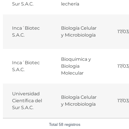
Sur S.A.C.
lechería
Inca´Biotec
Biología Celular
17/03
S.A.C.
y Microbiología
Bioquimica y
Inca´Biotec
Biologia
17/03
S.A.C.
Molecular
Universidad
Biología Celular
Científica del
17/03
y Microbiología
Sur S.A.C.
Total 58 registros