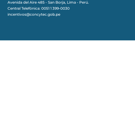
Avenida del Aire 485 - San Borja, Lima - Perú.
Central Telefónica: 0051 1 399-0030
incentivos@concytec.gob.pe