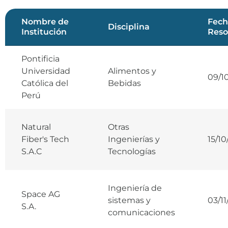
Nombre de
Fech
Disciplina
Institución
Reso
Pontificia
Universidad
Alimentos y
09/1
Católica del
Bebidas
Perú
Natural
Otras
Fiber's Tech
Ingenierías y
15/1
S.A.C
Tecnologías
Ingeniería de
Space AG
sistemas y
03/1
S.A.
comunicaciones